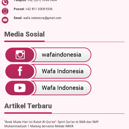
Telepon:
+62 (031) 9904 3404
Ponsel:
+62 811 3058 9306
Email:
wafa.indonesia@gmail.com
Media Sosial
Artikel Terbaru
“Anak Muda Hari Ini Butuh Al-Qur’an”: Spirit Qur’an di SMA dan SMP
Muhammadiyah 1 Malang bersama Metode WAFA