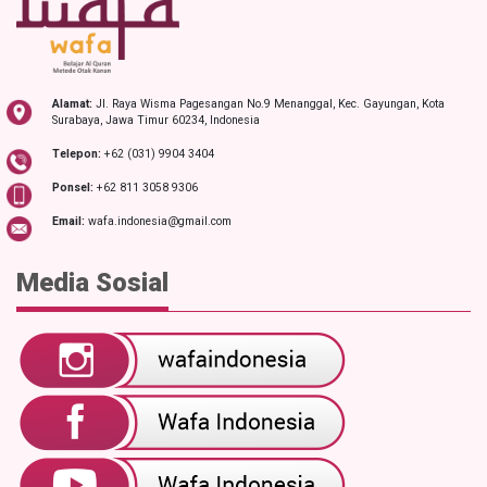
Alamat:
Jl. Raya Wisma Pagesangan No.9 Menanggal, Kec. Gayungan, Kota
Surabaya, Jawa Timur 60234, Indonesia
Telepon:
+62 (031) 9904 3404
Ponsel:
+62 811 3058 9306
Email:
wafa.indonesia@gmail.com
Media Sosial