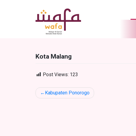
Skip
to
content
Kota Malang
Post Views:
123
Post
Kabupaten Ponorogo
navigation