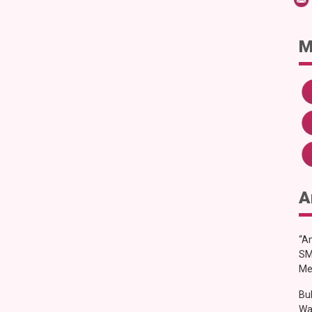
M
A
“An
SM
Me
Bu
Wa