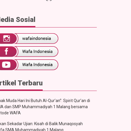
edia Sosial
rtikel Terbaru
ak Muda Hari Ini Butuh Al-Qur’an”: Spirit Qur’an di
A dan SMP Muhammadiyah 1 Malang bersama
tode WAFA
kan Sekadar Ujian: Kisah di Balik Munaqosyah
fa SMA Muhammadiyah 1 Malang