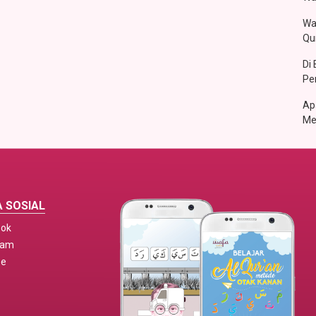
Wa
Qu
Di
Pe
Ap
Me
 SOSIAL
ook
ram
be