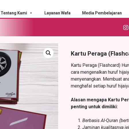
Tentang Kami
Layanan Wafa
Media Pembelajaran
Kartu Peraga (Flashc
Kartu Peraga (Flashcard) Hur
cara mengenalkan huruf hija
menyenangkan. Membuat anak
menghafal setiap huruf hija
Alasan mengapa Kartu Pera
penting untuk dimiliki:
Berbasis Al-Quran (ber
Jaminan kualitasnya je