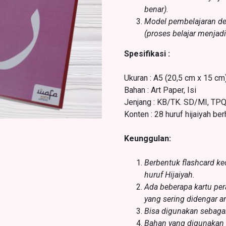
benar).
Model pembelajaran d
(proses belajar menja
Spesifikasi :
Ukuran : A5 (20,5 cm x 15 cm
Bahan : Art Paper, Isi
Jenjang : KB/TK. SD/MI, TP
Konten : 28 huruf hijaiyah be
Keunggulan:
Berbentuk flashcard k
huruf Hijaiyah.
Ada beberapa kartu pera
yang sering didengar 
Bisa digunakan sebagai
Bahan yang digunakan b