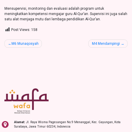
Mensupervisi, monitoring dan evaluasi adalah program untuk
meningkatkan kompetensi mengajar guru Al-Qur’an. Supervisi ini juga salah
satu alat menjaga mutu dari lembaga pendidikan Al-Qur’an.
Post Views:
158
Post
M6 Munaqosyah
M4 Mendampingi
navigation
Alamat:
Jl. Raya Wisma Pagesangan No.9 Menanggal, Kec. Gayungan, Kota
Surabaya, Jawa Timur 60234, Indonesia