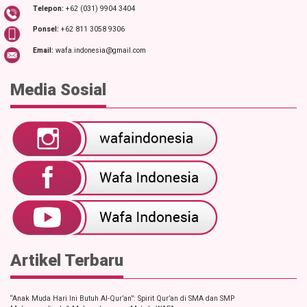
Telepon:
+62 (031) 9904 3404
Ponsel:
+62 811 3058 9306
Email:
wafa.indonesia@gmail.com
Media Sosial
Artikel Terbaru
“Anak Muda Hari Ini Butuh Al-Qur’an”: Spirit Qur’an di SMA dan SMP