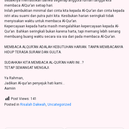
sebaiknya memastikan bahwa segenap anggota rumah tangga kita
membaca AlQur’an setiap hari.
Inilah pembuktian minimal dari cinta kita kepada Al-Qur’an dan cinta kepada
istri atau suami dan putra putri kita. Kesibukan harian seringkali tidak
menyisakan waktu untuk membaca Al-Qur’an.
Kepercayaan kepada harta masih mengalahkan kepercayaan kepada Al-
Qur’an. Bahkan seringkali bukan karena harta, tapi memang lebih senang
membuang buang waktu secara sia sia dari pada membaca Al-Qur’an.
MEMBACA ALQUR’AN ADALAH KEBUTUHAN HARIAN. TANPA MEMBACANYA
HIDUP TERASA SURAM DAN GULITA.
SUDAHKAH KITA MEMBACA AL-QUR’AN HARI INI…?
TETAP SEMANGAT MENGAJI.
Ya Rahman,
Jadikan Al-qur’an penyejuk hati kami…
Aamiin
Post Views:
141
Posted in
Risalah Dakwah
,
Uncategorized