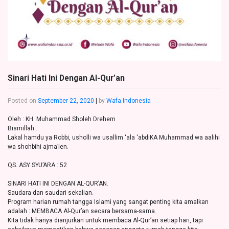
Sinari Hati Ini Dengan Al-Qur’an
Posted on
September 22, 2020
|
by
Wafa Indonesia
Oleh : KH. Muhammad Sholeh Drehem
Bismillah…
Lakal hamdu ya Robbi, usholli wa usallim ‘ala ‘abdiKA Muhammad wa aalihi
wa shohbihi ajma’ien.
QS. ASY SYU’ARA : 52
SINARI HATI INI DENGAN AL-QUR’AN.
Saudara dan saudari sekalian.
Program harian rumah tangga Islami yang sangat penting kita amalkan
adalah : MEMBACA Al-Qur’an secara bersama-sama.
Kita tidak hanya dianjurkan untuk membaca Al-Qur’an setiap hari, tapi