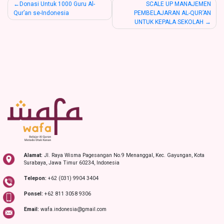
Post
Donasi Untuk 1000 Guru Al-
SCALE UP MANAJEMEN
Qur’an se-Indonesia
PEMBELAJARAN AL-QUR’AN
navigation
UNTUK KEPALA SEKOLAH
Alamat:
Jl. Raya Wisma Pagesangan No.9 Menanggal, Kec. Gayungan, Kota
Surabaya, Jawa Timur 60234, Indonesia
Telepon:
+62 (031) 9904 3404
Ponsel:
+62 811 3058 9306
Email:
wafa.indonesia@gmail.com