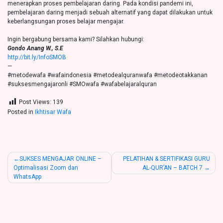
menerapkan proses pembelajaran daring. Pada kondisi pandemi ini,
pembelajaran daring menjadi sebuah alternatif yang dapat dilakukan untuk
keberlangsungan proses belajar mengajar.
Ingin bergabung bersama kami? Silahkan hubungi:
Gondo Anang W., S.E
http://bit.ly/InfoSMOB
—
#metodewafa #wafaindonesia #metodealquranwafa #metodeotakkanan
#suksesmengajaronli #SMOwafa #wafabelajaralquran
Post Views:
139
Posted in
Ikhtisar Wafa
Post
SUKSES MENGAJAR ONLINE –
PELATIHAN & SERTIFIKASI GURU
Optimalisasi Zoom dan
AL-QUR’AN – BATCH 7
navigation
WhatsApp