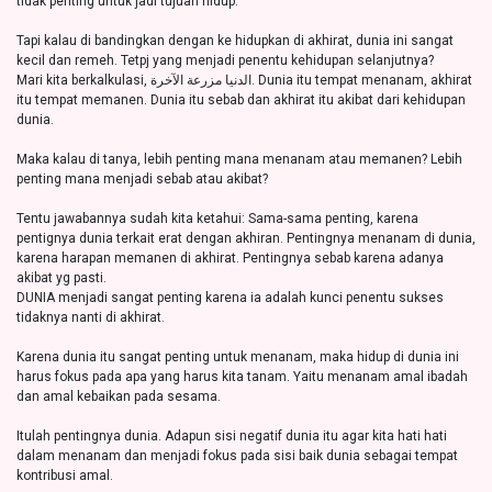
tidak penting untuk jadi tujuan hidup.
Tapi kalau di bandingkan dengan ke hidupkan di akhirat, dunia ini sangat
kecil dan remeh. Tetpj yang menjadi penentu kehidupan selanjutnya?
Mari kita berkalkulasi, الدنيا مزرعة الآخرة. Dunia itu tempat menanam, akhirat
itu tempat memanen. Dunia itu sebab dan akhirat itu akibat dari kehidupan
dunia.
Maka kalau di tanya, lebih penting mana menanam atau memanen? Lebih
penting mana menjadi sebab atau akibat?
Tentu jawabannya sudah kita ketahui: Sama-sama penting, karena
pentignya dunia terkait erat dengan akhiran. Pentingnya menanam di dunia,
karena harapan memanen di akhirat. Pentingnya sebab karena adanya
akibat yg pasti.
DUNIA menjadi sangat penting karena ia adalah kunci penentu sukses
tidaknya nanti di akhirat.
Karena dunia itu sangat penting untuk menanam, maka hidup di dunia ini
harus fokus pada apa yang harus kita tanam. Yaitu menanam amal ibadah
dan amal kebaikan pada sesama.
Itulah pentingnya dunia. Adapun sisi negatif dunia itu agar kita hati hati
dalam menanam dan menjadi fokus pada sisi baik dunia sebagai tempat
kontribusi amal.