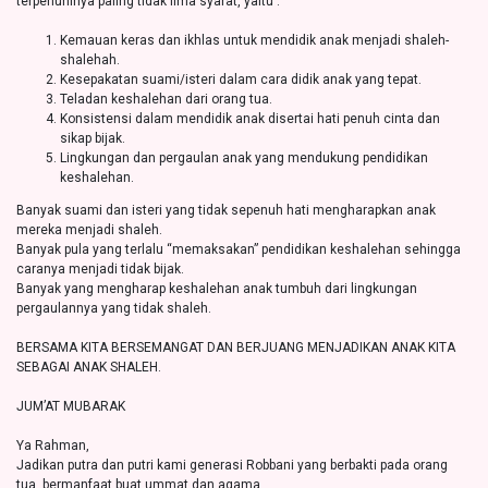
terpenuhinya paling tidak lima syarat, yaitu :
Kemauan keras dan ikhlas untuk mendidik anak menjadi shaleh-
shalehah.
Kesepakatan suami/isteri dalam cara didik anak yang tepat.
Teladan keshalehan dari orang tua.
Konsistensi dalam mendidik anak disertai hati penuh cinta dan
sikap bijak.
Lingkungan dan pergaulan anak yang mendukung pendidikan
keshalehan.
Banyak suami dan isteri yang tidak sepenuh hati mengharapkan anak
mereka menjadi shaleh.
Banyak pula yang terlalu “memaksakan” pendidikan keshalehan sehingga
caranya menjadi tidak bijak.
Banyak yang mengharap keshalehan anak tumbuh dari lingkungan
pergaulannya yang tidak shaleh.
BERSAMA KITA BERSEMANGAT DAN BERJUANG MENJADIKAN ANAK KITA
SEBAGAI ANAK SHALEH.
JUM’AT MUBARAK
Ya Rahman,
Jadikan putra dan putri kami generasi Robbani yang berbakti pada orang
tua, bermanfaat buat ummat dan agama.