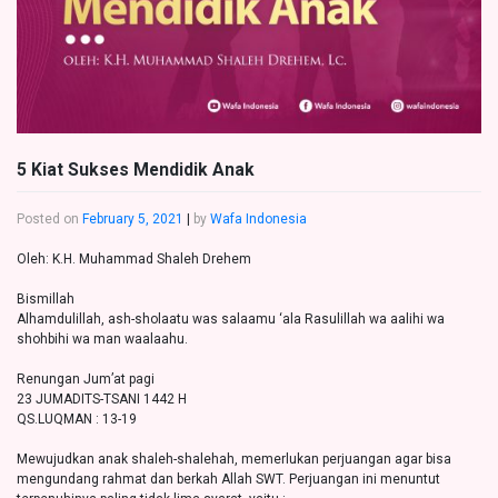
5 Kiat Sukses Mendidik Anak
Posted on
February 5, 2021
|
by
Wafa Indonesia
Oleh: K.H. Muhammad Shaleh Drehem
Bismillah
Alhamdulillah, ash-sholaatu was salaamu ‘ala Rasulillah wa aalihi wa
shohbihi wa man waalaahu.
Renungan Jum’at pagi
23 JUMADITS-TSANI 1442 H
QS.LUQMAN : 13-19
Mewujudkan anak shaleh-shalehah, memerlukan perjuangan agar bisa
mengundang rahmat dan berkah Allah SWT. Perjuangan ini menuntut