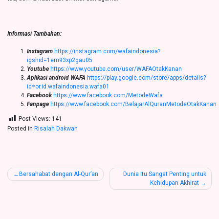
Informasi Tambahan:
Instagram
https://instagram.com/wafaindonesia?
igshid=1em93xp2gau05
Youtube
https://www.youtube.com/user/WAFAOtakKanan
Aplikasi android WAFA
https://play.google.com/store/apps/details?
id=or.id.wafaindonesia.wafa01
Facebook
https://www.facebook.com/MetodeWafa
Fanpage
https://www.facebook.com/BelajarAlQuranMetodeOtakKanan
Post Views:
141
Posted in
Risalah Dakwah
Post
Bersahabat dengan Al-Qur’an
Dunia Itu Sangat Penting untuk
Kehidupan Akhirat
navigation