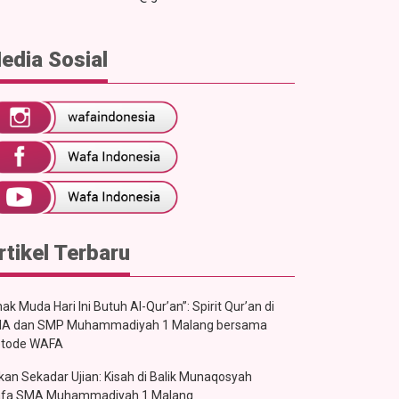
edia Sosial
rtikel Terbaru
ak Muda Hari Ini Butuh Al-Qur’an”: Spirit Qur’an di
A dan SMP Muhammadiyah 1 Malang bersama
tode WAFA
kan Sekadar Ujian: Kisah di Balik Munaqosyah
fa SMA Muhammadiyah 1 Malang