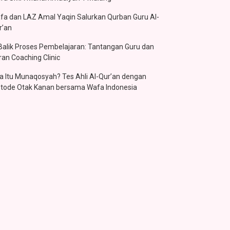
fa dan LAZ Amal Yaqin Salurkan Qurban Guru Al-
r’an
 Balik Proses Pembelajaran: Tantangan Guru dan
ran Coaching Clinic
a Itu Munaqosyah? Tes Ahli Al-Qur’an dengan
tode Otak Kanan bersama Wafa Indonesia