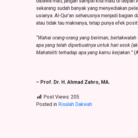
dibawa mati, jangan sampai kita malu di depan 
sekarang sudah banyak yang menyediakan pelat
usianya. Al-Qur’an seharusnya menjadi bagian d
atau tidak tau maknanya, tetap punya efek posit
“Wahai orang-orang yang beriman, bertakwalah
apa yang telah diperbuatnya untuk hari esok (a
Mahateliti terhadap apa yang kamu kerjakan.”
(A
– Prof. Dr. H. Ahmad Zahro, MA.
Post Views:
205
Posted in
Risalah Dakwah