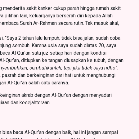
g menderita sakit kanker cukup parah hingga rumah sakit
ilihan lain, keluarganya berserah diri kepada Allah
embaca Surah Ar-Rahman secara rutin. Tak masuk akal,
, “Saya 2 tahun lalu lumpuh, tidak bisa jalan, sudah coba
 kunjung sembuh. Karena usia saya sudah diatas 70, saya
ca Al Qur’an satu juz setiap hari dengan kondisi
-Qur’an, ditiupkan ke tangan diusapkan ke tubuh, dengan
nyembuhkan, sembuhkanlah, tapi jika tidak saya ridho
”.
, pasrah dan berkeinginan dari hati untuk menghubungi
an Al-Qur’an salah satu caranya.
u keinginan akrab dengan Al-Qur’an dengan menyadari
iaan dan kesejahteraan.
isa baca Al-Qur’an dengan baik, hal ini jangan sampai