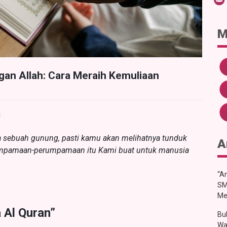
M
gan Allah: Cara Meraih Kemuliaan
a
da sebuah gunung, pasti kamu akan melihatnya tunduk
A
erumpamaan-perumpamaan itu Kami buat untuk manusia
“An
SM
Me
 Al Quran”
Bu
Wa