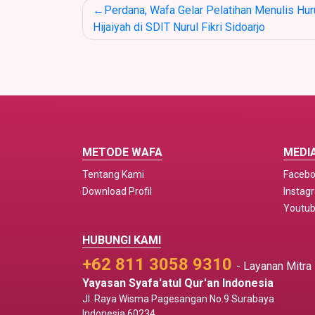
Post
Perdana, Wafa Gelar Pelatihan Menulis Hur
navigation
Hijaiyah di SDIT Nurul Fikri Sidoarjo
METODE WAFA
MEDIA
Tentang Kami
Faceb
Download Profil
Instag
Youtu
HUBUNGI KAMI
+62 811 3058 9310
- Layanan Mitra
Yayasan Syafa'atul Qur'an Indonesia
Jl. Raya Wisma Pagesangan No.9 Surabaya
Indonesia 60234