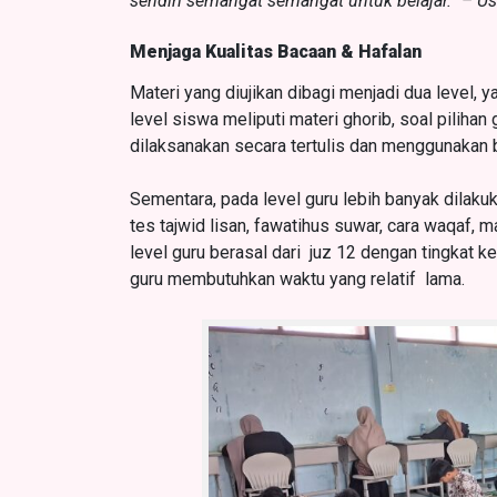
sendiri semangat semangat untuk belajar.” –
Us
Menjaga Kualitas Bacaan & Hafalan
Materi yang diujikan dibagi menjadi dua level, y
level siswa meliputi materi ghorib, soal pilihan 
dilaksanakan secara tertulis dan menggunakan 
Sementara, pada level guru lebih banyak dilakukan
tes tajwid lisan, fawatihus suwar, cara waqaf, m
level guru berasal dari juz 12 dengan tingkat k
guru membutuhkan waktu yang relatif lama.