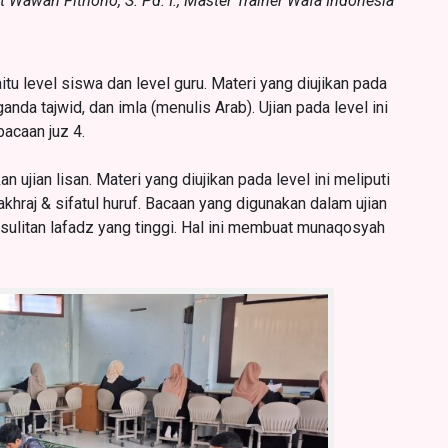
t Wawan Fitriono, S. Pd. I., Master Trainer Wafa Indonesia
aitu level siswa dan level guru. Materi yang diujikan pada
ganda tajwid, dan imla (menulis Arab). Ujian pada level ini
bacaan juz 4.
 ujian lisan. Materi yang diujikan pada level ini meliputi
akhraj & sifatul huruf. Bacaan yang digunakan dalam ujian
esulitan lafadz yang tinggi. Hal ini membuat munaqosyah