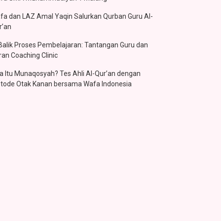
fa dan LAZ Amal Yaqin Salurkan Qurban Guru Al-
r’an
 Balik Proses Pembelajaran: Tantangan Guru dan
ran Coaching Clinic
a Itu Munaqosyah? Tes Ahli Al-Qur’an dengan
tode Otak Kanan bersama Wafa Indonesia