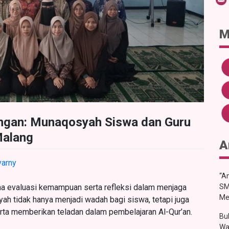
M
angan: Munaqosyah Siswa dan Guru
alang
A
yarny
“An
na evaluasi kemampuan serta refleksi dalam menjaga
SM
Me
yah tidak hanya menjadi wadah bagi siswa, tetapi juga
ta memberikan teladan dalam pembelajaran Al-Qur’an.
Bu
Wa