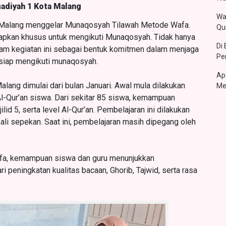
adiyah 1 Kota Malang
Wa
Malang menggelar Munaqosyah Tilawah Metode Wafa.
Qu
siapkan khusus untuk mengikuti Munaqosyah. Tidak hanya
Di
alam kegiatan ini sebagai bentuk komitmen dalam menjaga
Pe
ah siap mengikuti munaqosyah.
Ap
ng dimulai dari bulan Januari. Awal mula dilakukan
Me
Qur’an siswa. Dari sekitar 85 siswa, kemampuan
ilid 5, serta level Al-Qur’an. Pembelajaran ini dilakukan
ali sepekan. Saat ini, pembelajaran masih dipegang oleh
fa, kemampuan siswa dan guru menunjukkan
ri peningkatan kualitas bacaan, Ghorib, Tajwid, serta rasa