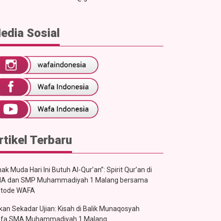
edia Sosial
rtikel Terbaru
ak Muda Hari Ini Butuh Al-Qur’an”: Spirit Qur’an di
A dan SMP Muhammadiyah 1 Malang bersama
tode WAFA
kan Sekadar Ujian: Kisah di Balik Munaqosyah
fa SMA Muhammadiyah 1 Malang