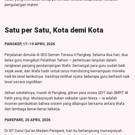
pengulangan materi.
Satu per Satu, Kota demi Kota
PANGKEP, 17–19 APRIL 2026
Perjalanan dimulai di SDS Semen Tonasa II Pangkep. Selama dua hari, dua
belas guru mengikuti Pelatihan Tahsin — pertemuan lanjutan dalam
rangkaian panjang pendampingan Wafa. Semangat para guru sudah baik
sejak awal, dan Wafa hadir untuk terus mendorong kemampuan mereka
naik ke level berikutnya. Hasilnya terlihat nyata: beberapa guru berhasil naik
level secara signifikan.
Sehari setelahnya, masih di Pangkep, giliran para siswa SDIT dan SMPIT Al
Fatih yang diuji. Munaqosyah bukan sekadar ujian biasa — ia adalah
momen pembuktian bahwa sistem yang dibangun bersama antara Wafa
dan lembaga benar-benar bekerja.
PAREPARE, 20 APRIL 2026
Di SIT Darul Qur’an Madani Parepare, hari itu berlangsung munaqosyah.