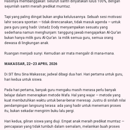
Hasilnya membanggakan: seluruh santri dinyatakan lulus 100%, dengan
sejumlah santri meraih predikat mumtaz.
Tapi yang paling diingat bukan angka kelulusannya. Sebuah sesi motivasi
lahir secara spontan — tidak direncanakan, tidak masuk agenda — untuk
para guru yang hadir. Ustadz Dody menyampaikan sesuatu yang
sederhana namun menghunjam: tanggung jawab mengajarkan Al-Qur’an
bukan hanya milik guru Al-Qur’an. Ia milik semua guru, semua orang
dewasa di lingkungan anak.
Ruangan menjadi sunyi. Kemudian air mata mengalir di mana-mana.
MAKASSAR, 22–23 APRIL 2026
Di SIT Ibnu Sina Makassar, jadwal dibagi dua hari. Hari pertama untuk guru,
hari kedua untuk siswa.
Pada hari pertama, banyak guru mengaku masih merasa perlu banyak
belajar dalam menerapkan metode Wafa. Hal yang wajar — metode yang
kuat membutuhkan waktu untuk benar-benar meresap. Justru di sinilah nilai
pendampingan langsung terasa: ada yang hadir untuk menemani proses
itu, bukan sekadar mengirim buku lalu pergi.
Hari kedua, giliran siswa yang diuji. Empat anak meraih predikat mumtaz —
pencapaian yang tidak tumbuh dalam semalam, melainkan buah proses