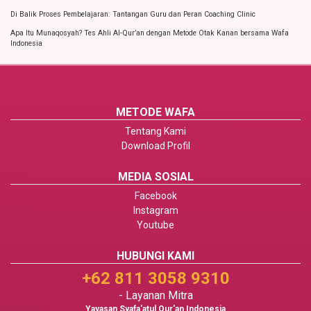
Di Balik Proses Pembelajaran: Tantangan Guru dan Peran Coaching Clinic
Apa Itu Munaqosyah? Tes Ahli Al-Qur’an dengan Metode Otak Kanan bersama Wafa
Indonesia
METODE WAFA
Tentang Kami
Download Profil
MEDIA SOSIAL
Facebook
Instagram
Youtube
HUBUNGI KAMI
+62 811 3058 9310
- Layanan Mitra
Yayasan Syafa'atul Qur'an Indonesia