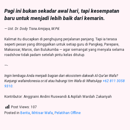
Pagi ini bukan sekadar awal hari, tapi kesempatan
baru untuk menjadi lebih baik dari kemarin.
— Ust. Dr. Dody Tisna Amijaya, M.Pd.
Kalimat itu diucapkan di penghujung perjalanan panjang. Tapi ia terasa
seperti pesan yang ditinggalkan untuk setiap guru di Pangkep, Parepare,
Makassar, Maros, dan Bulukumba — agar semangat yang menyala selama
roadshow tidak padam setelah pintu kelas ditutup.
—-
Ingin lembaga Anda menjadi bagian dari ekosistem dakwah Al-Qur’an Wafa?
Kunjungi wafaindonesia.or.id atau hubungi tim Wafa di WhatsApp
+62 811 3058
9310
.
Kontributor: Anggraini Andini Ruswandi & Aqiilah Wardah Zakariyah
Post Views:
107
Posted in
Berita
,
Ikhtisar Wafa
,
Pelatihan Offline