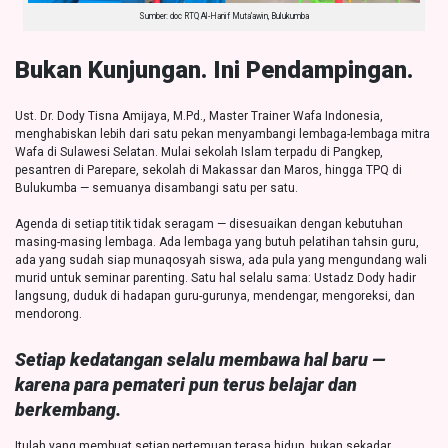
Sumber: doc RTQ Al-Hanif Muta’awin, Bulukumba
Bukan Kunjungan. Ini Pendampingan.
Ust. Dr. Dody Tisna Amijaya, M.Pd., Master Trainer Wafa Indonesia,
menghabiskan lebih dari satu pekan menyambangi lembaga-lembaga mitra
Wafa di Sulawesi Selatan. Mulai sekolah Islam terpadu di Pangkep,
pesantren di Parepare, sekolah di Makassar dan Maros, hingga TPQ di
Bulukumba — semuanya disambangi satu per satu.
Agenda di setiap titik tidak seragam — disesuaikan dengan kebutuhan
masing-masing lembaga. Ada lembaga yang butuh pelatihan tahsin guru,
ada yang sudah siap munaqosyah siswa, ada pula yang mengundang wali
murid untuk seminar parenting. Satu hal selalu sama: Ustadz Dody hadir
langsung, duduk di hadapan guru-gurunya, mendengar, mengoreksi, dan
mendorong.
Setiap kedatangan selalu membawa hal baru —
karena para pemateri pun terus belajar dan
berkembang.
Itulah yang membuat setiap pertemuan terasa hidup, bukan sekadar