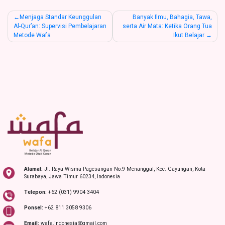
Post
Menjaga Standar Keunggulan
Banyak Ilmu, Bahagia, Tawa,
Al-Qur’an: Supervisi Pembelajaran
serta Air Mata: Ketika Orang Tua
navigation
Metode Wafa
Ikut Belajar
Alamat:
Jl. Raya Wisma Pagesangan No.9 Menanggal, Kec. Gayungan, Kota
Surabaya, Jawa Timur 60234, Indonesia
Telepon:
+62 (031) 9904 3404
Ponsel:
+62 811 3058 9306
Email:
wafa.indonesia@gmail.com