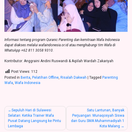
Informasi tentang program Quranic Parenting dan kemitraan Wafa Indonesia
dapat diakses melalui wafaindonesia.or.id atau menghubungi tim Wafa di
WhatsApp +62 811 3058 9310.
Kontributor: Anggraini Andini Ruswandi & Aqiilah Wardah Zakariyah
Post Views:
112
Posted in
Berita
,
Pelatihan Offline
,
Risalah Dakwah
|
Tagged
Parenting
Wafa
,
Wafa Indonesia
Post
Sepuluh Hari di Sulawesi
Satu Lantunan, Banyak
Selatan: Ketika Trainer Wafa
Perjuangan: Munaqosyah Siswa
navigation
Pusat Datang Langsung ke Pintu
dan Guru SMA Muhammadiyah 1
Lembaga
Kota Malang