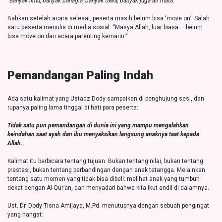
“Banyak ilmu, banyak bahagia, banyak tawa, banyak juga air mata.”
Bahkan setelah acara selesai, peserta masih belum bisa ‘move on’. Salah
satu peserta menulis di media sosial: “Masya Allah, luar biasa — belum
bisa move on dari acara parenting kemarin.”
Pemandangan Paling Indah
Ada satu kalimat yang Ustadz Dody sampaikan di penghujung sesi, dan
rupanya paling lama tinggal di hati para peserta:
Tidak satu pun pemandangan di dunia ini yang mampu mengalahkan
keindahan saat ayah dan ibu menyaksikan langsung anaknya taat kepada
Allah.
Kalimat itu berbicara tentang tujuan. Bukan tentang nilai, bukan tentang
prestasi, bukan tentang perbandingan dengan anak tetangga. Melainkan
tentang satu momen yang tidak bisa dibeli: melihat anak yang tumbuh
dekat dengan Al-Qur’an, dan menyadari bahwa kita ikut andil di dalamnya.
Ust. Dr. Dody Tisna Amijaya, M.Pd. menutupnya dengan sebuah pengingat
yang hangat: