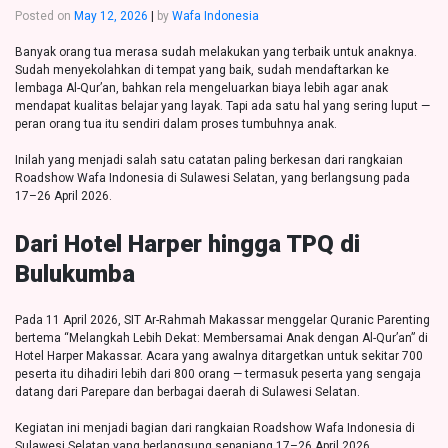
Posted on
May 12, 2026
|
by
Wafa Indonesia
Banyak orang tua merasa sudah melakukan yang terbaik untuk anaknya.
Sudah menyekolahkan di tempat yang baik, sudah mendaftarkan ke
lembaga Al-Qur’an, bahkan rela mengeluarkan biaya lebih agar anak
mendapat kualitas belajar yang layak. Tapi ada satu hal yang sering luput —
peran orang tua itu sendiri dalam proses tumbuhnya anak.
Inilah yang menjadi salah satu catatan paling berkesan dari rangkaian
Roadshow Wafa Indonesia di Sulawesi Selatan, yang berlangsung pada
17–26 April 2026.
Dari Hotel Harper hingga TPQ di
Bulukumba
Pada 11 April 2026, SIT Ar-Rahmah Makassar menggelar Quranic Parenting
bertema “Melangkah Lebih Dekat: Membersamai A
nak dengan Al-Qur’an” di
Hotel Harper Makassar. Acara yang awalnya ditargetkan untuk sekitar 700
peserta itu dihadiri lebih dari 800 orang — termasuk peserta yang sengaja
datang dari Parepare dan berbagai daerah di Sulawesi Selatan.
Kegiatan ini menjadi bagian dari rangkaian Roadshow Wafa Indonesia di
Sulawesi Selatan yang berlangsung sepanjang 17–26 April 2026,