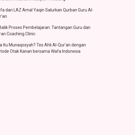
fa dan LAZ Amal Yaqin Salurkan Qurban Guru Al-
r’an
 Balik Proses Pembelajaran: Tantangan Guru dan
ran Coaching Clinic
a Itu Munaqosyah? Tes Ahli Al-Qur’an dengan
tode Otak Kanan bersama Wafa Indonesia