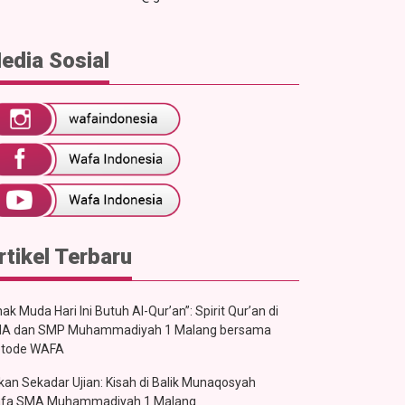
edia Sosial
rtikel Terbaru
ak Muda Hari Ini Butuh Al-Qur’an”: Spirit Qur’an di
A dan SMP Muhammadiyah 1 Malang bersama
tode WAFA
kan Sekadar Ujian: Kisah di Balik Munaqosyah
fa SMA Muhammadiyah 1 Malang