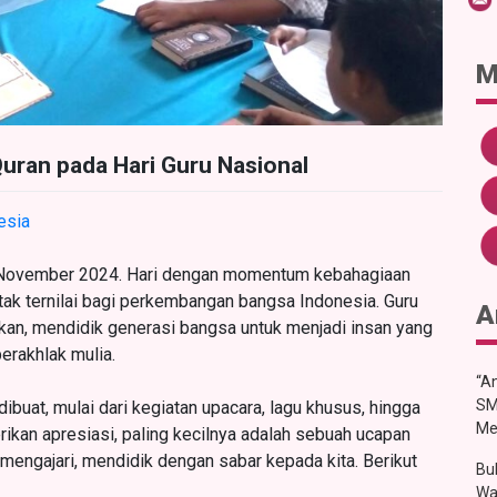
M
uran pada Hari Guru Nasional
esia
25 November 2024. Hari dengan momentum kebahagiaan
tak ternilai bagi perkembangan bangsa Indonesia. Guru
A
rkan, mendidik generasi bangsa untuk menjadi insan yang
erakhlak mulia.
“An
SM
ibuat, mulai dari kegiatan upacara, lagu khusus, hingga
Me
ikan apresiasi, paling kecilnya adalah sebuah ucapan
mengajari, mendidik dengan sabar kepada kita. Berikut
Bu
Wa