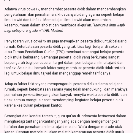
Adanya virus
covid19,
menghambat peserta didik dalam mengembangkan
pengetahuan dan pemahaman, khususnya bidang agama seperti belajar
ilmu tajwid dan tahfidz. Mempelajari ilmu tajwid akan menambah
kesempurnaan dalam sholat dan membaca al-qur’an.
”Menuntut ilmu wajib
bagi setiap orang Islam.” (HR. Muslim)
Penyebaran virus
covid19
ini juga mewajibkan peserta didik untuk belajar di
rumah. Keterbatasan peserta didik yang tak bisa lagi belajar di sekolah
atau Taman Pendidikan Qur’an (TPQ) membuat semangat belajar peserta
didik mulai berkurang. Semangat peserta didik yang berkurang sangat
berpengaruh bagi pencapaian target dalam pembelajaran ilmu tajwid dan
tahfidz. Selain itu, banyak faktor yang membuat peserta didik tidak tertarik
lagi untuk belajar ilmu tajwid dan menganggap remeh tahfidznya.
Adapun faktor-faktor yang mempengaruhi peserta didik selama belajar di
rumah, seperti keterbatasan sarana yang tidak mendukung, dan maraknya
permainan
game online
yang akan banyak menyita waktu peserta didik, dan
tidak semua orangtua dapat mendampingi kegiatan belajar peserta didik
karena kesibukan pekerjaan kantor.
Berangkat dari kondisi tersebut, guru qur’an di
Indonesia berinovasi dalam
menghadapi tantangan-tantangan yang ada dengan mengembangkan
hafalan dan pemahaman ilmu tajwid melalui Wafa dengan metode otak
kanan. Dengan metode ini, akan melatih kemampuan peserta didik untuk