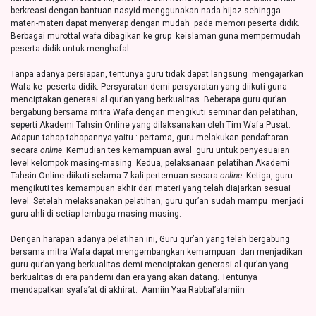
berkreasi dengan bantuan nasyid menggunakan nada hijaz sehingga
materi-materi dapat menyerap dengan mudah pada memori peserta didik.
Berbagai murottal wafa dibagikan ke grup keislaman guna mempermudah
peserta didik untuk menghafal.
Tanpa adanya persiapan, tentunya guru tidak dapat langsung mengajarkan
Wafa ke peserta didik. Persyaratan demi persyaratan yang diikuti guna
menciptakan generasi al qur’an yang berkualitas. Beberapa guru qur’an
bergabung bersama mitra Wafa dengan mengikuti seminar dan pelatihan,
seperti Akademi Tahsin Online yang dilaksanakan oleh Tim Wafa Pusat.
Adapun tahap-tahapannya yaitu : pertama, guru melakukan pendaftaran
secara
online
. Kemudian tes kemampuan awal guru untuk penyesuaian
level kelompok masing-masing. Kedua, pelaksanaan pelatihan Akademi
Tahsin Online diikuti selama 7 kali pertemuan secara
online
. Ketiga, guru
mengikuti tes kemampuan akhir dari materi yang telah diajarkan sesuai
level. Setelah melaksanakan pelatihan, guru qur’an sudah mampu menjadi
guru ahli di setiap lembaga masing-masing.
Dengan harapan adanya pelatihan ini, Guru qur’an yang telah bergabung
bersama mitra Wafa dapat mengembangkan kemampuan dan menjadikan
guru qur’an yang berkualitas demi menciptakan generasi al-qur’an yang
berkualitas di era pandemi dan era yang akan datang. Tentunya
mendapatkan syafa’at di akhirat. Aamiin Yaa Rabbal’alamiin
_