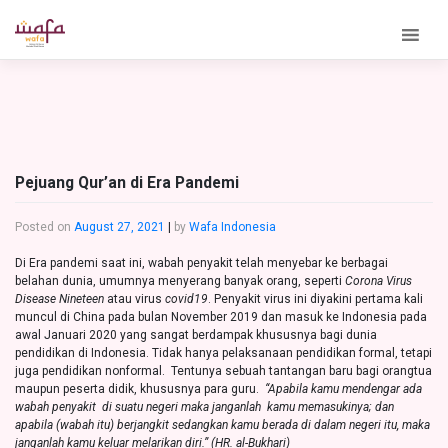
Skip
to
content
Pejuang Qur’an di Era Pandemi
Posted on
August 27, 2021
|
by
Wafa Indonesia
Di Era pandemi saat ini, wabah penyakit telah menyebar ke berbagai
belahan dunia, umumnya menyerang banyak orang, seperti
Corona Virus
Disease Nineteen
atau virus
covid19
. Penyakit virus ini diyakini pertama kali
muncul di China pada bulan November 2019 dan masuk ke Indonesia pada
awal Januari 2020 yang sangat berdampak khususnya bagi dunia
pendidikan di Indonesia. Tidak hanya pelaksanaan pendidikan formal, tetapi
juga pendidikan nonformal. Tentunya sebuah tantangan baru bagi orangtua
maupun peserta didik, khususnya para guru.
“Apabila kamu mendengar ada
wabah penyakit di suatu negeri maka janganlah kamu memasukinya; dan
apabila (wabah itu) berjangkit sedangkan kamu berada di dalam negeri itu, maka
janganlah kamu keluar melarikan diri.” (HR. al-Bukhari)